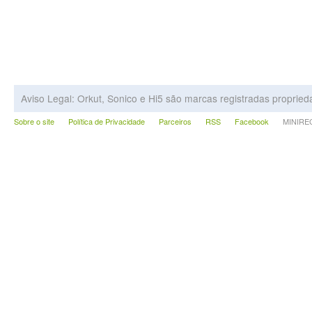
Aviso Legal: Orkut, Sonico e Hi5 são marcas registradas proprie
Sobre o site
Política de Privacidade
Parceiros
RSS
Facebook
MINIRECA