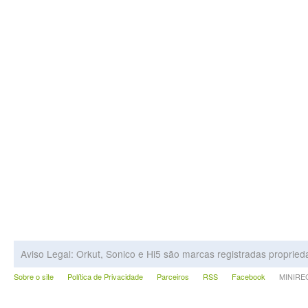
Aviso Legal: Orkut, Sonico e Hi5 são marcas registradas proprie
Sobre o site
Política de Privacidade
Parceiros
RSS
Facebook
MINIRECA