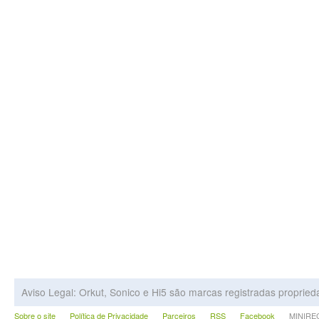
Aviso Legal: Orkut, Sonico e Hi5 são marcas registradas proprie
Sobre o site
Política de Privacidade
Parceiros
RSS
Facebook
MINIRECA