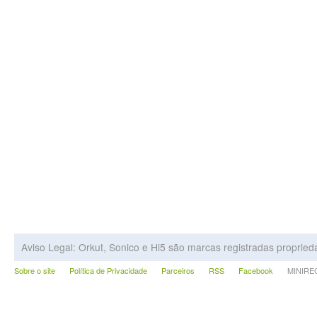
Aviso Legal: Orkut, Sonico e Hi5 são marcas registradas proprie
Sobre o site
Política de Privacidade
Parceiros
RSS
Facebook
MINIRECA