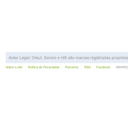
Aviso Legal: Orkut, Sonico e Hi5 são marcas registradas proprie
Sobre o site
Política de Privacidade
Parceiros
RSS
Facebook
MINIRECA