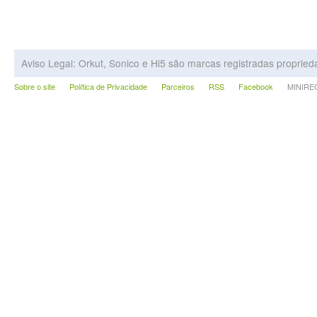
Aviso Legal: Orkut, Sonico e Hi5 são marcas registradas proprie
Sobre o site
Política de Privacidade
Parceiros
RSS
Facebook
MINIRECA