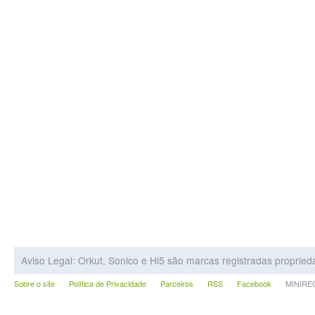
Aviso Legal: Orkut, Sonico e Hi5 são marcas registradas proprie
Sobre o site
Política de Privacidade
Parceiros
RSS
Facebook
MINIRECA