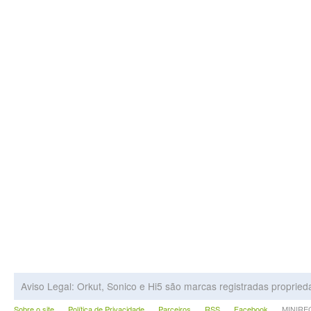
Aviso Legal: Orkut, Sonico e Hi5 são marcas registradas proprie
Sobre o site
Política de Privacidade
Parceiros
RSS
Facebook
MINIRECA