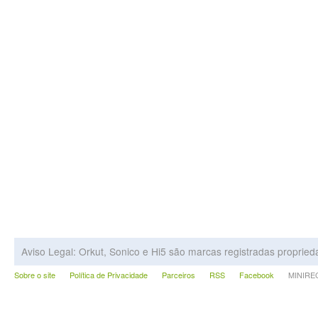
Aviso Legal: Orkut, Sonico e Hi5 são marcas registradas proprie
Sobre o site
Política de Privacidade
Parceiros
RSS
Facebook
MINIRECA