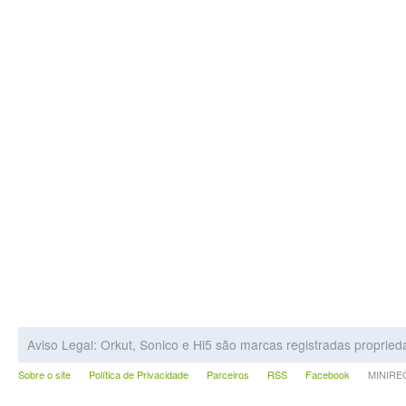
Aviso Legal: Orkut, Sonico e Hi5 são marcas registradas proprie
Sobre o site
Política de Privacidade
Parceiros
RSS
Facebook
MINIRECA