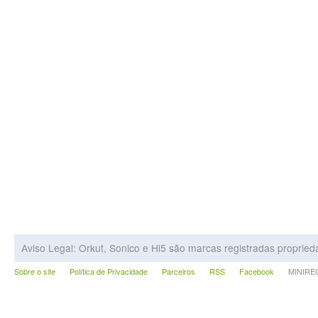
Aviso Legal: Orkut, Sonico e Hi5 são marcas registradas proprie
Sobre o site
Política de Privacidade
Parceiros
RSS
Facebook
MINIRECA