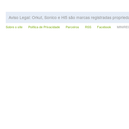
Aviso Legal: Orkut, Sonico e Hi5 são marcas registradas proprie
Sobre o site
Política de Privacidade
Parceiros
RSS
Facebook
MINIRECA