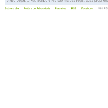
Aviso Legal: Orkut, Sonico e Hi5 são marcas registradas proprie
Sobre o site
Política de Privacidade
Parceiros
RSS
Facebook
MINIRECA