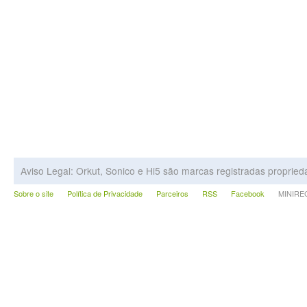
Aviso Legal: Orkut, Sonico e Hi5 são marcas registradas proprie
Sobre o site
Política de Privacidade
Parceiros
RSS
Facebook
MINIRECA