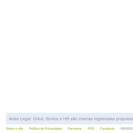
Aviso Legal: Orkut, Sonico e Hi5 são marcas registradas proprie
Sobre o site
Política de Privacidade
Parceiros
RSS
Facebook
MINIRECA