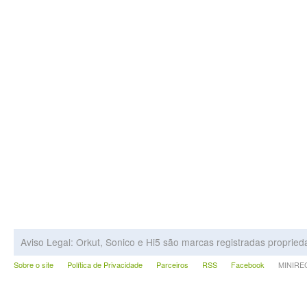
Aviso Legal: Orkut, Sonico e Hi5 são marcas registradas proprie
Sobre o site
Política de Privacidade
Parceiros
RSS
Facebook
MINIRECA