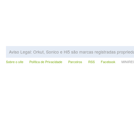
Aviso Legal: Orkut, Sonico e Hi5 são marcas registradas proprie
Sobre o site
Política de Privacidade
Parceiros
RSS
Facebook
MINIRECA