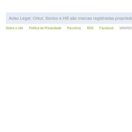
Aviso Legal: Orkut, Sonico e Hi5 são marcas registradas proprie
Sobre o site
Política de Privacidade
Parceiros
RSS
Facebook
MINIRECA