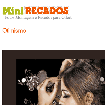
Otimismo
.