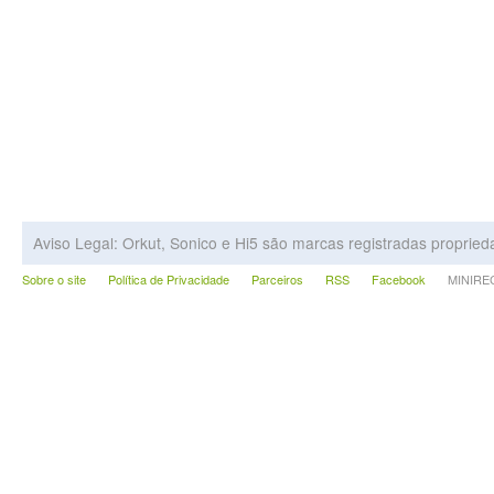
Aviso Legal: Orkut, Sonico e Hi5 são marcas registradas proprie
Sobre o site
Política de Privacidade
Parceiros
RSS
Facebook
MINIRECA