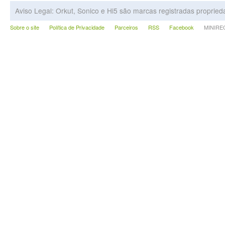
Aviso Legal: Orkut, Sonico e Hi5 são marcas registradas proprie
Sobre o site
Política de Privacidade
Parceiros
RSS
Facebook
MINIRECA