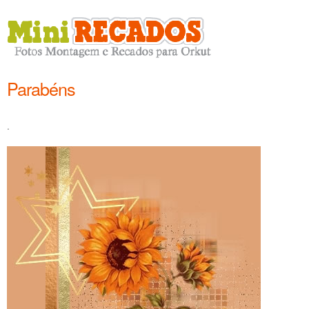
Parabéns
.