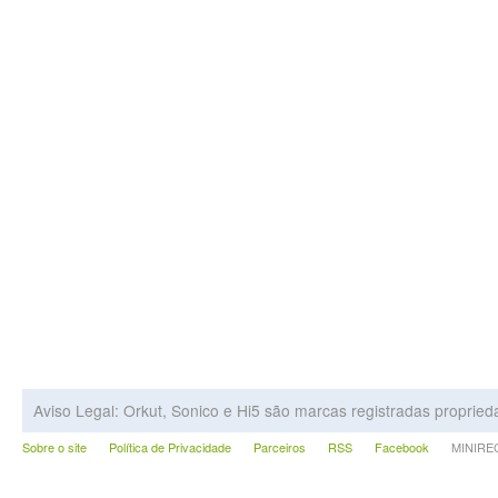
Aviso Legal: Orkut, Sonico e Hi5 são marcas registradas proprie
Sobre o site
Política de Privacidade
Parceiros
RSS
Facebook
MINIRECA