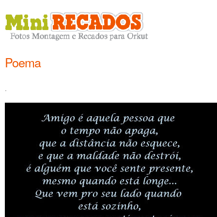
Poema
.