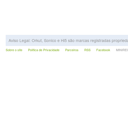
Aviso Legal: Orkut, Sonico e Hi5 são marcas registradas proprie
Sobre o site
Política de Privacidade
Parceiros
RSS
Facebook
MINIRECA