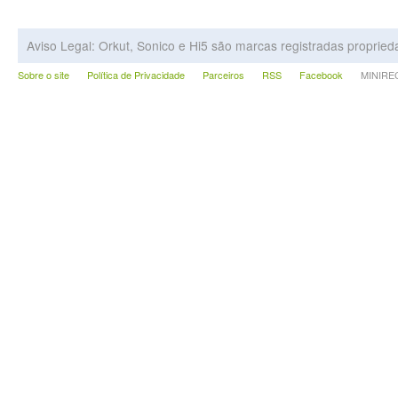
Aviso Legal: Orkut, Sonico e Hi5 são marcas registradas proprie
Sobre o site
Política de Privacidade
Parceiros
RSS
Facebook
MINIRECA