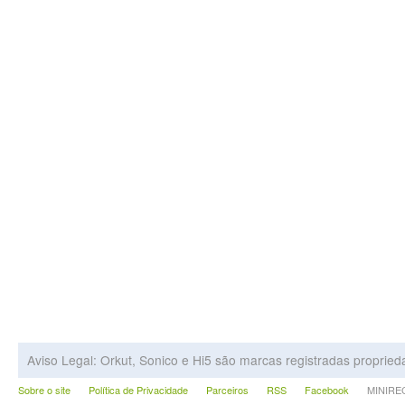
Aviso Legal: Orkut, Sonico e Hi5 são marcas registradas proprie
Sobre o site
Política de Privacidade
Parceiros
RSS
Facebook
MINIRECA