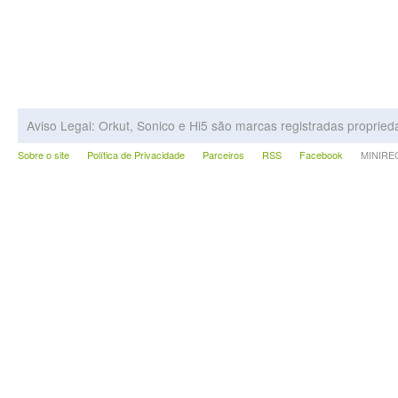
Aviso Legal: Orkut, Sonico e Hi5 são marcas registradas proprie
Sobre o site
Política de Privacidade
Parceiros
RSS
Facebook
MINIRECA