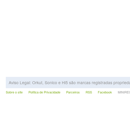
Aviso Legal: Orkut, Sonico e Hi5 são marcas registradas proprie
Sobre o site
Política de Privacidade
Parceiros
RSS
Facebook
MINIRECA