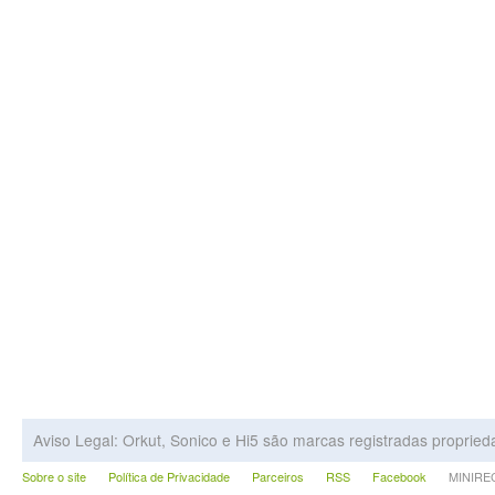
Aviso Legal: Orkut, Sonico e Hi5 são marcas registradas proprie
Sobre o site
Política de Privacidade
Parceiros
RSS
Facebook
MINIRECA