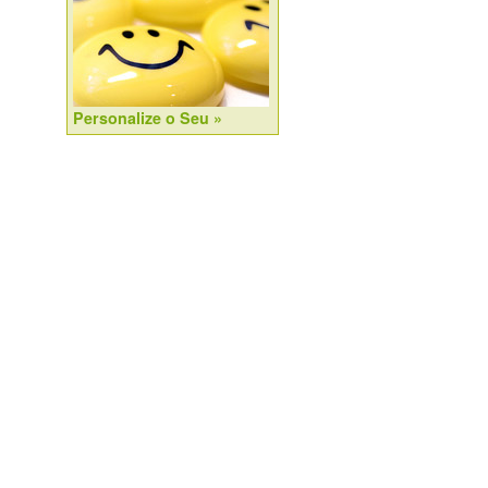
Personalize o Seu »