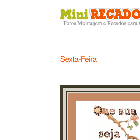
Sexta-Feira
.