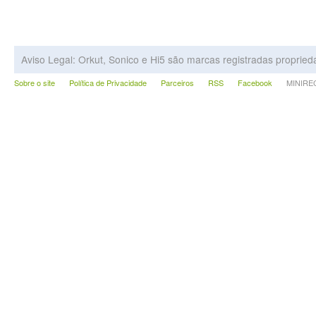
Aviso Legal: Orkut, Sonico e Hi5 são marcas registradas proprie
Sobre o site
Política de Privacidade
Parceiros
RSS
Facebook
MINIRECA