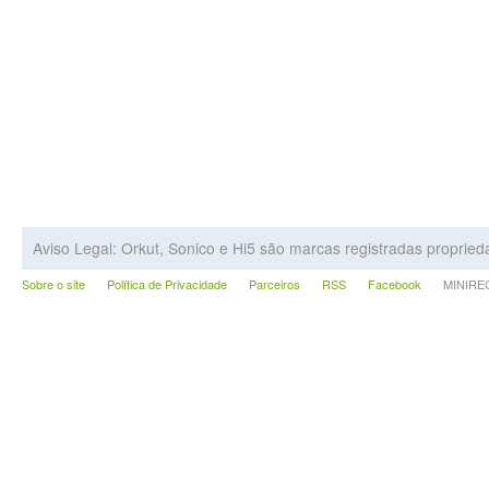
Aviso Legal: Orkut, Sonico e Hi5 são marcas registradas proprie
Sobre o site
Política de Privacidade
Parceiros
RSS
Facebook
MINIRECA