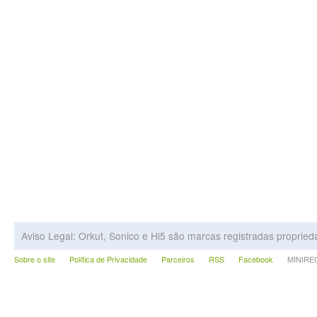
Aviso Legal: Orkut, Sonico e Hi5 são marcas registradas proprie
Sobre o site
Política de Privacidade
Parceiros
RSS
Facebook
MINIRECA