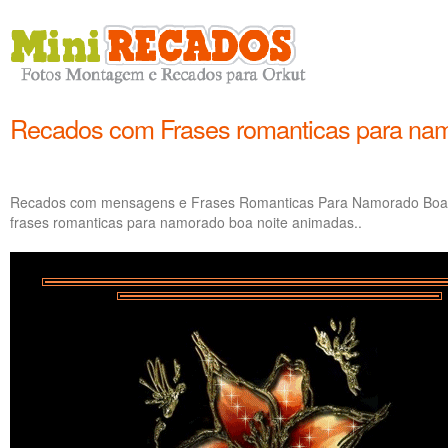
Recados com Frases romanticas para nam
Recados com mensagens e Frases Romanticas Para Namorado Boa N
frases romanticas para namorado boa noite animadas..