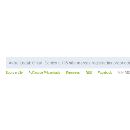
Aviso Legal: Orkut, Sonico e Hi5 são marcas registradas proprie
Sobre o site
Política de Privacidade
Parceiros
RSS
Facebook
MINIRECA