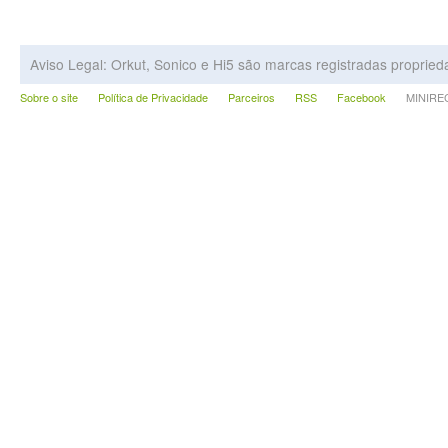
Aviso Legal: Orkut, Sonico e Hi5 são marcas registradas proprie
Sobre o site
Política de Privacidade
Parceiros
RSS
Facebook
MINIRECA