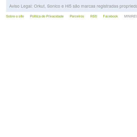
Aviso Legal: Orkut, Sonico e Hi5 são marcas registradas proprie
Sobre o site
Política de Privacidade
Parceiros
RSS
Facebook
MINIRECA