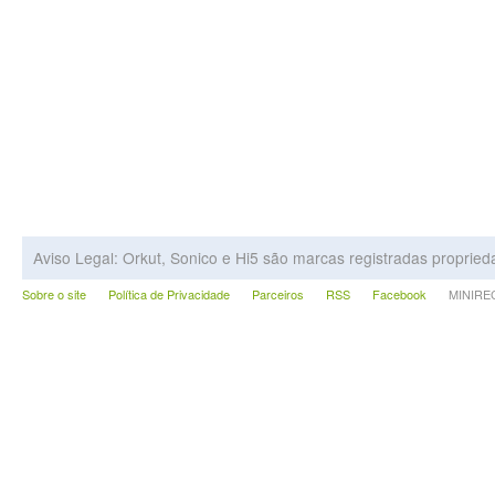
Aviso Legal: Orkut, Sonico e Hi5 são marcas registradas proprie
Sobre o site
Política de Privacidade
Parceiros
RSS
Facebook
MINIRECA