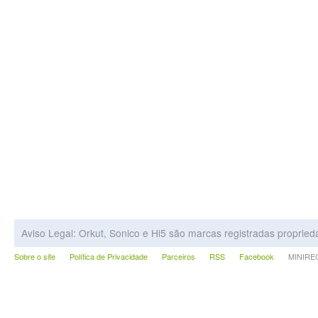
Aviso Legal: Orkut, Sonico e Hi5 são marcas registradas proprie
Sobre o site
Política de Privacidade
Parceiros
RSS
Facebook
MINIRECA