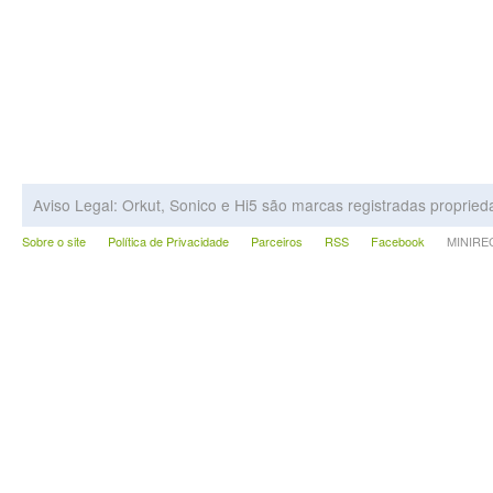
Aviso Legal: Orkut, Sonico e Hi5 são marcas registradas proprie
Sobre o site
Política de Privacidade
Parceiros
RSS
Facebook
MINIRECA