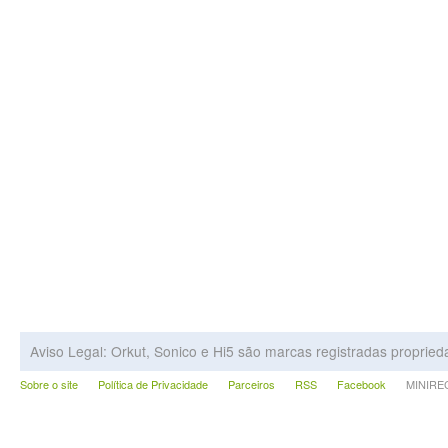
Aviso Legal: Orkut, Sonico e Hi5 são marcas registradas proprie
Sobre o site
Política de Privacidade
Parceiros
RSS
Facebook
MINIRECA