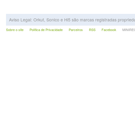
Aviso Legal: Orkut, Sonico e Hi5 são marcas registradas proprie
Sobre o site
Política de Privacidade
Parceiros
RSS
Facebook
MINIRECA