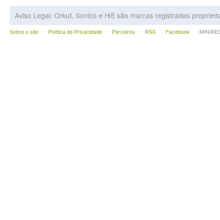
Aviso Legal: Orkut, Sonico e Hi5 são marcas registradas proprie
Sobre o site
Política de Privacidade
Parceiros
RSS
Facebook
MINIRECA