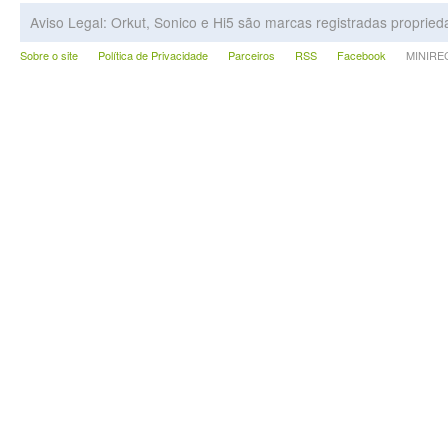
Aviso Legal: Orkut, Sonico e Hi5 são marcas registradas proprie
Sobre o site
Política de Privacidade
Parceiros
RSS
Facebook
MINIRECA