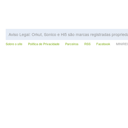
Aviso Legal: Orkut, Sonico e Hi5 são marcas registradas proprie
Sobre o site
Política de Privacidade
Parceiros
RSS
Facebook
MINIRECA