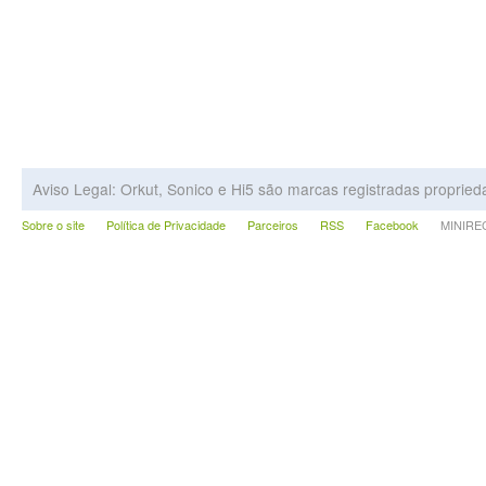
Aviso Legal: Orkut, Sonico e Hi5 são marcas registradas proprie
Sobre o site
Política de Privacidade
Parceiros
RSS
Facebook
MINIRECA