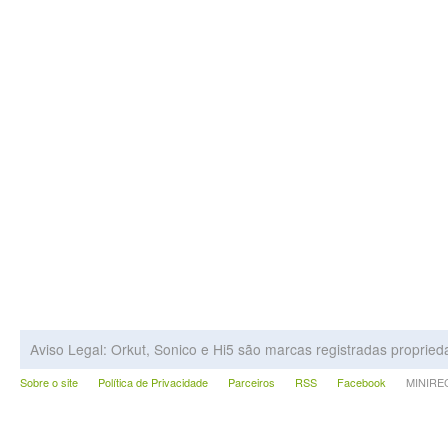
Aviso Legal: Orkut, Sonico e Hi5 são marcas registradas proprie
Sobre o site
Política de Privacidade
Parceiros
RSS
Facebook
MINIRECA