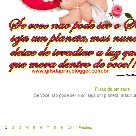
Frase de amizade
Se você não pode ser o sol seja um planeta, mas nunca
1
2
3
4
5
6
7
8
9
10
Próxima