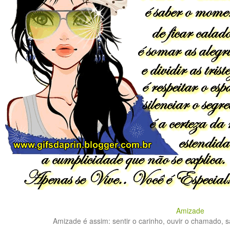
Amizade
Amizade é assim: sentir o carinho, ouvir o chamado, s