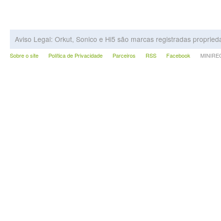
Aviso Legal: Orkut, Sonico e Hi5 são marcas registradas proprie
Sobre o site
Política de Privacidade
Parceiros
RSS
Facebook
MINIRECA