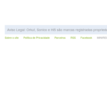
Aviso Legal: Orkut, Sonico e Hi5 são marcas registradas proprie
Sobre o site
Política de Privacidade
Parceiros
RSS
Facebook
MINIRECA