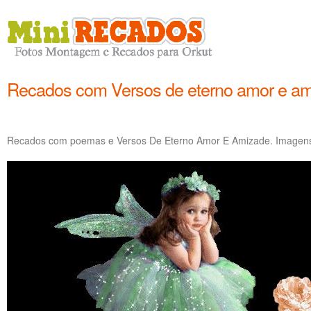
Recados com Versos de eterno amor e a
Recados com poemas e Versos De Eterno Amor E Amizade. Imagens o