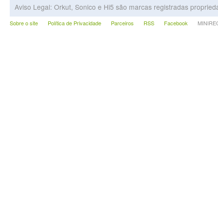
Aviso Legal: Orkut, Sonico e Hi5 são marcas registradas proprie
Sobre o site
Política de Privacidade
Parceiros
RSS
Facebook
MINIRECA