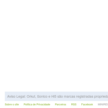
Aviso Legal: Orkut, Sonico e Hi5 são marcas registradas proprie
Sobre o site
Política de Privacidade
Parceiros
RSS
Facebook
MINIRECA