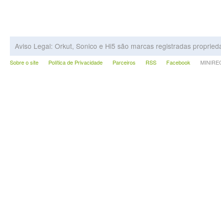
Aviso Legal: Orkut, Sonico e Hi5 são marcas registradas proprie
Sobre o site
Política de Privacidade
Parceiros
RSS
Facebook
MINIRECA